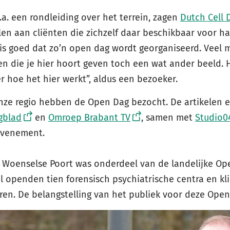
a. een rondleiding over het terrein, zagen
Dutch Cell 
len aan cliënten die zichzelf daar beschikbaar voor h
 is goed dat zo’n open dag wordt georganiseerd. Veel 
en die je hier hoort geven toch een wat ander beeld. H
r hoe het hier werkt”, aldus een bezoeker.
nze regio hebben de Open Dag bezocht. De artikelen 
gblad
en
Omroep Brabant TV
, samen met
Studio0
evenement.
 Woenselse Poort was onderdeel van de landelijke Op
l openden tien forensisch psychiatrische centra en kl
en. De belangstelling van het publiek voor deze Open