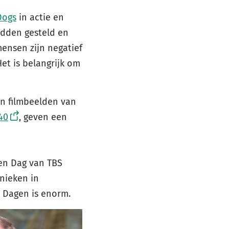
Dogs
in actie en
adden gesteld en
mensen zijn negatief
et is belangrijk om
en filmbeelden van
40
, geven een
en Dag van TBS
inieken in
 Dagen is enorm.