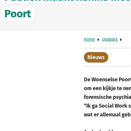
Poort
Home
Updates
Nieuws
De Woenselse Poort
om een kijkje te ne
forensische psychi
“Ik ga Social Work 
wat er allemaal geb