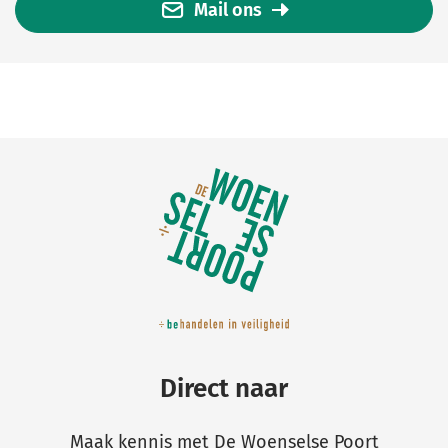
Mail ons
Belangrijke
links
Direct naar
Maak kennis met De Woenselse Poort