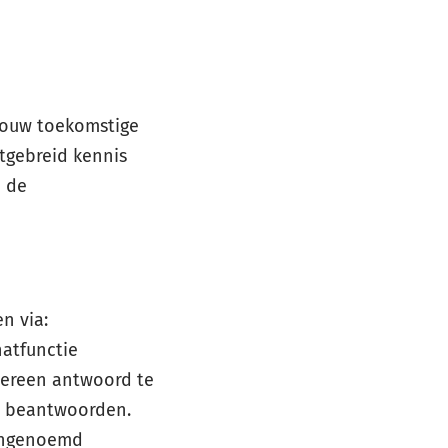
 jouw toekomstige
itgebreid kennis
n de
n via:
hatfunctie
edereen antwoord te
te beantwoorden.
vengenoemd