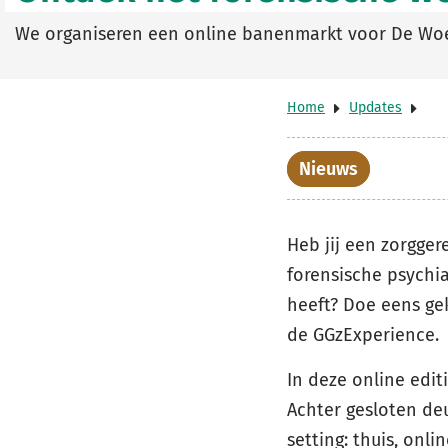
We organiseren een online banenmarkt voor De Woe
Home
Updates
Nieuws
Heb jij een zorgger
forensische psychi
heeft? Doe eens ge
de GGzExperience.
In deze online edi
Achter gesloten de
setting: thuis, onl