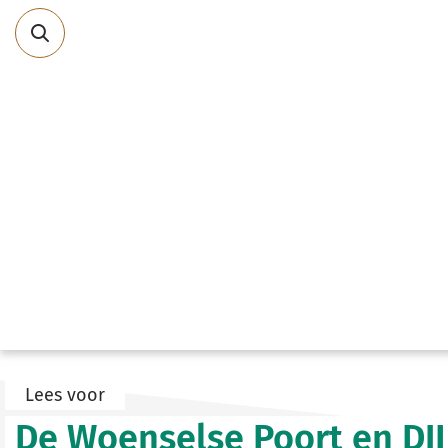
Direct
naar
content
Lees voor
De Woenselse Poort en DJI