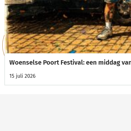
Woenselse Poort Festival: een middag va
15 juli 2026
Belangrijke
links