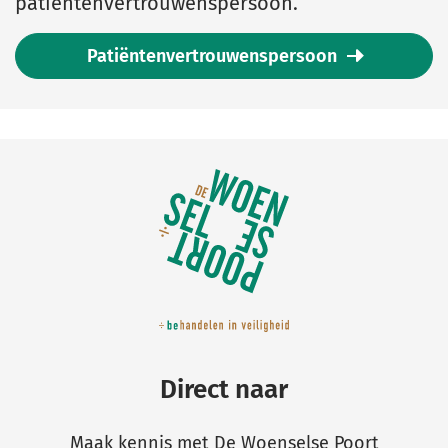
patiëntenvertrouwenspersoon.
Patiëntenvertrouwenspersoon
Belangrijke
links
Direct naar
Maak kennis met De Woenselse Poort